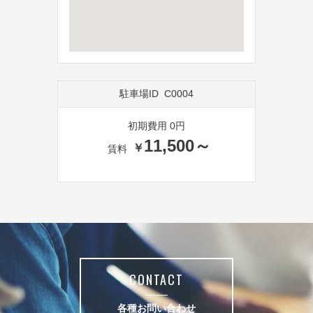
(１) 駐車指定場所、その他駐車場の使用にあたって
は、周辺の状況に注意を払い法令及び交通規則を遵守の
うえ、甲及び駐車場内掲示物の指示に従うこと。
(２) 駐車場内の設備、他の車両等に損傷を与えたり、
事故等が発生した時は、速やかに甲に届け出ること。
(３） 駐車場利用形態により、甲が定期券又は定期シー
駐車場ID
C0004
ル等を交付する場合は、取り扱いには十分に注意し、甲
の指示に従うこと。
初期費用 0円
(４） メール及びSMS並びに電話が受信できる環境を整
11,500～
え、甲からの連絡を必ず受け取れるようにすること。
賃料
（禁止行為）
第6条 乙は、次に掲げる行為をしてはならない。
（1）他の車両の駐車を妨げること。（枠外駐車及び片方
幅寄せ駐車含む）
（2）発火、引火または爆発の恐れのある物品を持ち込む
こと。
CONTACT
（3）みだりに火気を使用すること。
（4）みだりに騒音を発すること。
各種お問い合わせ