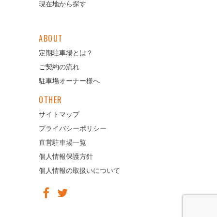
の物件の損害について、甲は賠償の責を負わない。
現在地から探す
2 駐車場付帯設備及び甲が管理上必要として新たに設置
した設備等において、生じた乙の一切の損害について、
甲はその責を負わない。
ABOUT
3 不正駐車を含む第三者の不法行為等による駐車場使用
定期駐車場とは？
の際に生じる乙の一切の損害について、甲はその責を負
わない。
ご契約の流れ
4 周囲及び上空等からの雨水、汚水、落下物、鳥の糞の
駐車場オーナー様へ
ほか盗難、悪戯等により乙が被った被害について、甲は
その責を負わない。
OTHER
5 甲が乙の申請に基づき登録した連絡先へ連絡するに伴
サイトマップ
い、乙の受信環境により受信ができなかった場合、甲は
その責を負わない。
プライバシーポリシー
直営駐車場一覧
（駐車場使用の解約又は解除）
個人情報保護方針
個人情報の取扱いについて
第12条 乙が、この駐車場使用を解約する場合は、使用
期間満了月の10日までに、その旨を解約申請として甲が
定める様式による書面若しくは電子メール、その他甲が
指定する方法をもって必ず甲に通知しなければならな