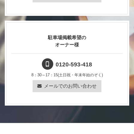
速やかに甲に連絡し、必要な手続きを行わなければなら
ない。
（証明書の発行）
駐車場掲載希望の
第8条 乙が甲に対し、証明書の発行を求めたときには、
乙は発行手数料3,000円（消費税込、消費税額272円）を
オーナー様
甲に支払うものとする。
２ 新規利用申請時に乙が前項の申し出を行うときは、
２箇月以上の駐車料金を前納していなければならない。
0120-593-418
３ 証明書発行後、乙が駐車場を解約するときには、乙
8：30～17：15(土日祝・年末年始のぞく)
は所管の警察署に保管場所変更届を提出しなければなら
ない。
メールでのお問い合わせ
（供用休止）
第9条 甲は、次の各号の一に該当する場合は、駐車場の
全部又は一部の供用を休止することができるものとす
る。
（1）天災地変による災害、火災、浸水、爆発等により駐