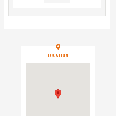
ても毎月末日までに翌月分を支払い、以後同様に甲の指
示に従わなければならない。駐車料金の支払いに係る手
数料は乙の負担とする。
２ 甲が駐車料金及び手数料等を改定する場合、乙は、
これに応じなければならない。
３ 既納の駐車料金等は還付しない。但し、乙の責によ
らない事由により車両を駐車させることができなくなっ
た場合においては、この限りではない。
LOCATION
（駐車場使用期間）
第4条 駐車場使用期間は、1日から末日までの1箇月を
基本とする。但し、第１２条に規定する場合を除き、使
用期間満了月の10日までにいずれかの一方から別段の意
思表示がないときはさらに1箇月自動更新するものとし、
以後同様とする。
（遵守事項）
第5条 乙は、次の事項を遵守しなければならない。