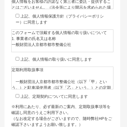
個人情報をお客様の許諾なく第三者に委託・提供するこ
とはございません。（法令等により開示を求められた場
合を除く）
上記、個人情報保護方針（プライバシーポリシ
なお、お預かりした個人情報は京都市都市整備公社が厳
ー）に同意します
重に保管・管理致します。
このフォームで頂戴する個人情報の取り扱いについて
1. 事業者の氏名又は名称
一般財団法人京都市都市整備公社
2. 個人情報保護管理者(若しくはその代理人)の氏名又は
上記、個人情報の取り扱いに同意します
職名、所属及び連絡先
管理者職名:梅林 拓
定期利用取扱事項
連絡先:075-361-7431
一般財団法人京都市都市整備公社（以下「甲」とい
3. 個人情報の利用目的
う。）と駐車場使用者（以下「乙」という。）との定期
・サービスのお申し込み受付と、当該サービスの実施、
利用取扱事項に関し、次のとおり定める。
上記、定期契約についてに同意します
運営(本人への連絡を含む)のため
・本サービスに関連した、各種情報のご案内のため
※利用にあたり、必ず最新のご案内、定期取扱事項等を
（利用申請）
確認し同意のうえご利用下さい。
4. 個人情報取扱いの委託
（なお改定する場合がございますので、随時弊社HPをご
当社は事業運営上、前項利用目的の範囲に限って個人情
第1条 乙は、甲が管理する駐車場の定期利用に際し、定
確認下さいますようお願い致します。）