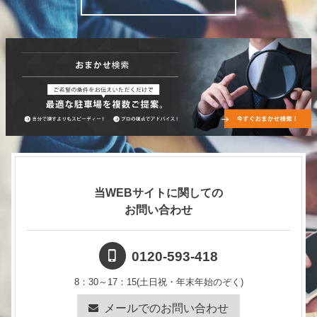
（5）飲食物その他の物品を販売し、又は陳列すること。
（6）広告類を掲示し、又は配布すること。
（7）不衛生若しくは著しく悪臭を発する物品を持ち込む
こと及びごみその他の汚物を捨てること。
（8）駐車場及び駐車場付帯設備並びに駐車中の車両を汚
染し、または破損する恐れのある行為をすること。
（9）車室及び車両内に、乳幼児、動物、貴重品その他の
物品等を留置すること。
(10) アイドリング行為、その他排気ガスを発生させる行
為等により、近隣住民の迷惑となる行為をすること。
(11) 名義の如何を問わず本契約に基づく権利の全部又は
一部を第三者に転貸し、譲渡又は担保の用に供するこ
と。
当WEBサイトに関しての
(12) 前各号のほか、駐車場の管理上支障を及ぼす恐れの
お問い合わせ
ある行為をすること。又は、甲が不適切と認める行為を
すること。
0120-593-418
（使用内容変更の届出）
8：30～17：15(土日祝・年末年始のぞく)
第7条 乙は、駐車場使用内容に変更が生じた場合には、
メールでのお問い合わせ