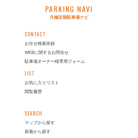
車施設の損壊等の事故が発生し、又は発生するおそれが
PARKING NAVI
あると認めるとき。
月極定期駐車場ナビ
（2）駐車場又は駐車場付帯設備の補修工事等を行うた
め、必要があると認めるとき。
（3）前各号に掲げる場合のほか、管理上緊急の措置をと
CONTACT
る必要があると認めるとき。
お任せ検索依頼
WEBに関するお問合せ
（乙の損害賠償責任）
駐車場オーナー様専用フォーム
第10条 乙は、この月極定期利用取扱事項に定める事項
LIST
に違反し、又は故意若しくは過失により駐車場及び駐車
場付帯設備並びに駐車場に駐車中の車両又はその他の契
お気に入りリスト
約者に損害を与えた場合は、その損害を賠償しなければ
閲覧履歴
ならない。
SEARCH
（甲の免責事項）
マップから探す
第11条 天災地変その他の不可抗力及び法律上甲の責任
新着から探す
によらない事故のため、駐車中に生じた乙の車両その他