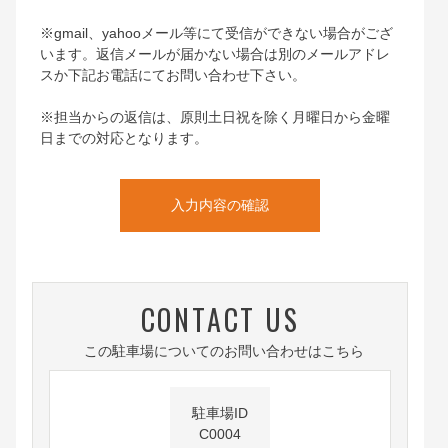
報を外部に委託することがあります。この場合、個人情
期利用取扱事項に同意のうえ、誠実に利用申請を行わな
報保護水準の高い委託先を選定し、個人情報の適正管
ければならない。また、1月極定期利用申請に1車両の利
※gmail、yahooメール等にて受信ができない場合がござ
理・機密保持についての契約を交わし、適切な管理を実
用申請とし、甲から送られる受付・承認メール等を必ず
います。返信メールが届かない場合は別のメールアドレ
施させます。
確認するものとする。
スか下記お電話にてお問い合わせ下さい。
5. 個人情報の開示等の請求
※担当からの返信は、原則土日祝を除く月曜日から金曜
ご本人様は、当社に対してご自身の個人情報の開示等(利
（目的）
日までの対応となります。
用目的の通知、開示、内容の訂正・追加・削除、利用の
第2条 本駐車場は、駐車のための場所を有償で提供する
停止または消去、第三者への提供の停止)及び第三者提供
ことを目的とするものであり、甲が乙の車両を預かるも
記録の開示等に関して、下記の当社問合わせ窓口に申し
のではない。
入力内容の確認
出ることができます。その際、当社はお客様ご本人を確
２ 乙は、上記車両の駐車目的のためのみ使用するもの
認させていただいたうえで、合理的な期間内に対応いた
で、その他の目的に使用してはならない。
します。
【お問合せ窓口】
京都市下京区綾小路通烏丸西入童侍者町167番
（駐車料金等）
CONTACT US
info@kyoto-public.or.jp
第3条 乙は、各駐車場により定められた駐車料金（駐車
この駐車場についてのお問い合わせはこちら
6. 個人情報を提供されることの任意性について
場により日割計算が適用の場合、甲の定める駐車料金）
ご本人様が当社に個人情報を提供されるかどうかは任意
を、利用開始日までに口座振替又は定期更新機がある場
によるものです。ただし、必要な項目をいただけない場
合は駐車機器支払い、その他甲が指示する方法及び期日
駐車場ID
合、適切な対応ができない場合があります。
に従い支払わなければならない。なお、継続契約におい
C0004