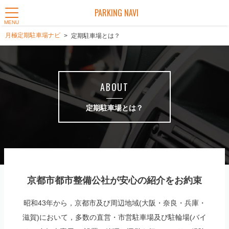
PARKING NAVI
MENU
月極定期駐車場ナビ
定期駐車場とは？
ABOUT
定期駐車場とは？
京都市都市整備公社が安心の紹介をお約束
昭和43年から，京都市及び周辺地域(大阪・奈良・兵庫・
滋賀)において，多数の直営・市営駐車場及び駐輪場(バイ