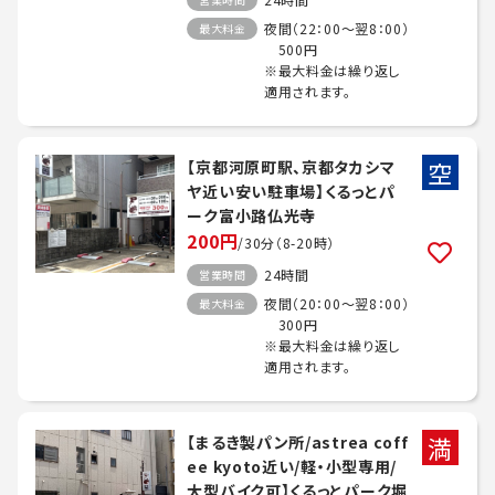
夜間（22：00～翌8：00）
最大料金
500円
※最大料金は繰り返し
適用されます。
空
【京都河原町駅、京都タカシマ
ヤ近い安い駐車場】くるっとパ
ーク富小路仏光寺
200円
/30分（8-20時）
24時間
営業時間
夜間（20：00～翌8：00）
最大料金
300円
※最大料金は繰り返し
適用されます。
満
【まるき製パン所/astrea coff
ee kyoto近い/軽・小型専用/
大型バイク可】くるっとパーク堀