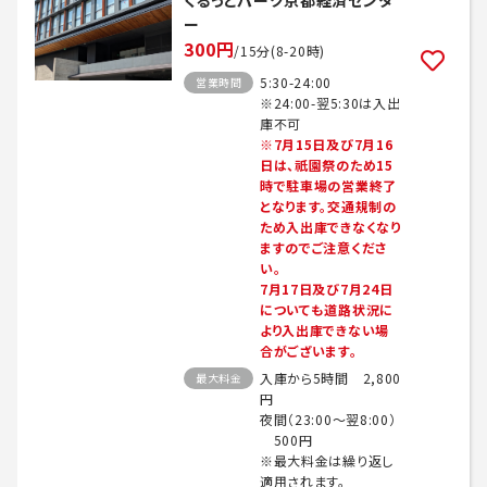
くるっとパーク京都経済センタ
ー
300円
/15分(8-20時)
5:30-24:00
営業時間
※24:00-翌5:30は入出
庫不可
※7月15日及び7月16
日は、祇園祭のため15
時で駐車場の営業終了
となります。交通規制の
ため入出庫できなくなり
ますのでご注意くださ
い。
7月17日及び7月24日
についても道路状況に
より入出庫できない場
合がございます。
入庫から5時間 2,800
最大料金
円
夜間（23:00～翌8:00）
500円
※最大料金は繰り返し
適用されます。