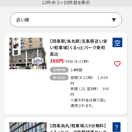
12件中 1〜10件目を表示
空
【四条駅/烏丸駅/五条駅近い安
い駐車場】くるっとパーク新町
高辻
300円
/30分（8-22時）
24時間
営業時間
昼間（8-22時） 1,600
最大料金
円
夜間 （22-翌8時） 300
円
※最大料金は繰り返し
適用されます。
？
【四条烏丸/駐車場/15分無料】