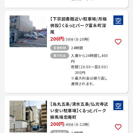
空
【下京図書館近い駐車場/月極
併設】くるっとパーク富永町深
尾
200円
/30分（8-20時）
24時間
営業時間
入庫から24時間1,400
最大料金
円
夜間（20:00～翌8:00）
300円
※最大料金は繰り返し
適用されます。
空
【烏丸五条/清水五条/仏光寺近
い安い駐車場】くるっとパーク
柳馬場忠庵町
200円
/40分（8-22時）
24時間
営業時間