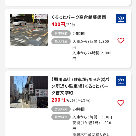
空
くるっとパーク高倉蛸薬師西
400円
/20分
24時間
営業時間
入庫から3時間 1,300
最大料金
円
入庫から24時間 2,000
円
空
【堀川高辻/駐車場/まるき製パ
ン所近い駐車場】くるっとパー
ク吉文字町
200円
/60分(7-19時)
24時間
営業時間
入庫から6時間 600円
最大料金
夜間（19-翌7時） 300
円
※最大料金は繰り返し