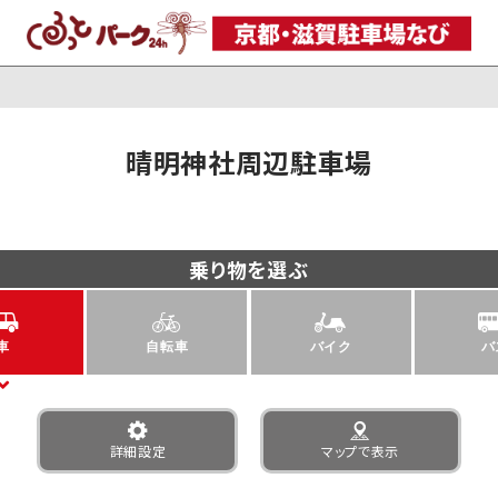
晴明神社周辺駐車場
乗り物を選ぶ
車
自転車
バイク
バ
詳細設定
マップで表示