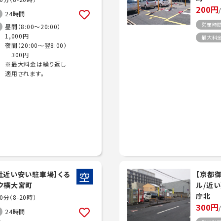
200円
24時間
営業時
昼間（8:00～20:00）
1,000円
最大料
夜間（20:00～翌8:00）
300円
※最大料金は繰り返し
適用されます。
空
社近い安い駐車場】くる
【京都
ク横大宮町
ル/近
庁北
20分（8-20時）
300円
24時間