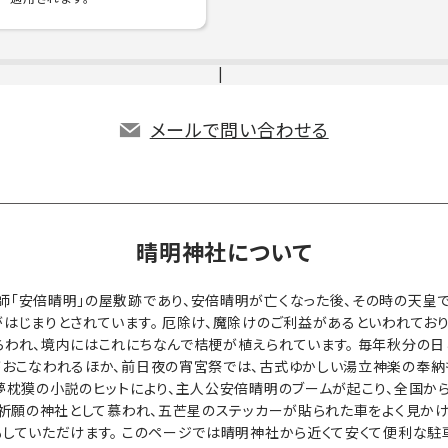
メールで問い合わせる
晴明神社について
師「安倍晴明」の屋敷跡であり、安倍晴明が亡くなった後、その時の天皇
はじまりとされています。 厄除け、魔除けのご利益があるといわれてお
われ、境内にはこれにちなんで桔梗が植えられています。 毎年秋分の
おこなわれるほか、前日夜の宵宮祭では、古式ゆかしい湯立神楽の奉納も
夢枕獏の小説のヒットにより、主人公安倍晴明のブームが起こり、全国か
全祈願の神社として慕われ、五芒星のステッカーが貼られた車をよく見かけ
していただけます。 このページでは晴明神社から近くて安くて便利な駐