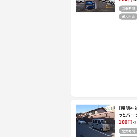
営業時間
最大料金
【晴明神
っとパー
100円
/
営業時間