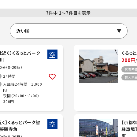
7件中 1〜7件目を表示
空
社近く】くるっとパーク
くるっ
200円
川
30分（8-20時）
営業時
24時間
最大料
入庫後24時間 1,000
円
夜間（20：00～8：00）
300円
空
近く】くるっとパーク智
【京都
誓願寺角
駐車場
町
40分（8-20時）