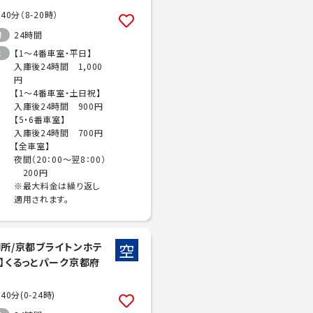
/40分（8-20時）
24時間
間
【1～4番車室・平日】
金
入庫後24時間 1,000
円
【1～4番車室・土日祝】
入庫後24時間 900円
【5・6番車室】
入庫後24時間 700円
【全車室】
夜間（20：00～翌8：00）
200円
※最大料金は繰り返し
適用されます。
空
御所/京都ブライトンホテ
い】くるっとパーク京都府
/40分(0-24時)