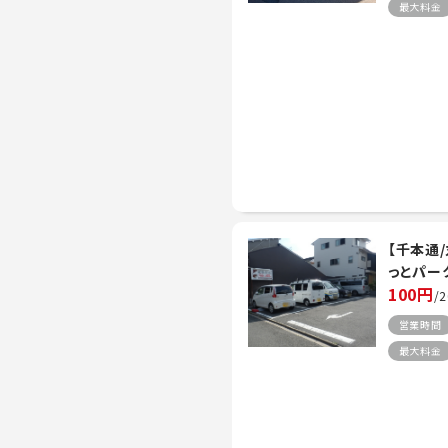
最大料金
【千本通
っとパー
100円
/
営業時間
最大料金