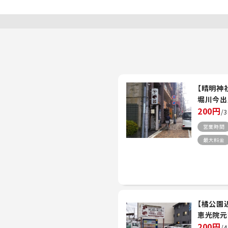
【晴明神
堀川今出
200円
/
営業時間
最大料金
【橘公園
恵光院元
200円
/