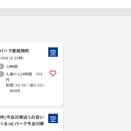
空
とパーク実相院町
/30分（8-20時）
24時間
間
入庫から24時間 700
金
円
夜間（20：00～翌8：00）
400円
空
御所/今出川駅近くの安い
】くるっとパーク今出川新