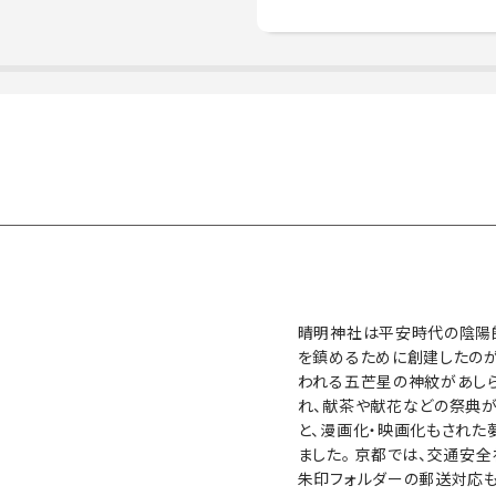
晴明神社は平安時代の陰陽
を鎮めるために創建したのが
われる五芒星の神紋があしら
れ、献茶や献花などの祭典が
と、漫画化・映画化もされた
ました。 京都では、交通安
朱印フォルダーの郵送対応も