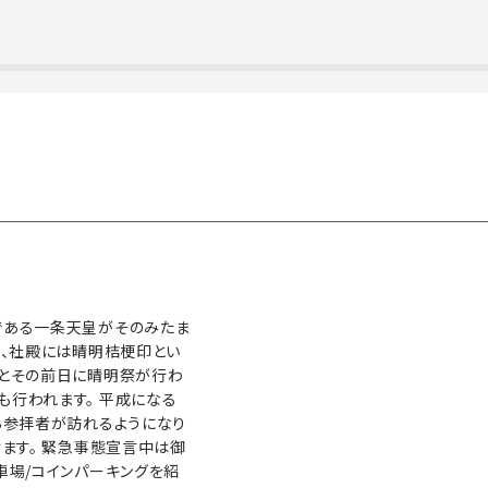
である一条天皇がそのみたま
り、社殿には晴明桔梗印とい
日とその前日に晴明祭が行わ
行われます。 平成になる
ら参拝者が訪れるようになり
ます。 緊急事態宣言中は御
車場/コインパーキングを紹