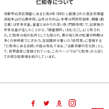
仁和寺について
京都市右京区御室にある仁和4年（888）に創建された真言宗御室
派総本山の仏教寺院。山号は大内山。本尊は阿弥陀如来、開基（創
立者）は宇多天皇。皇室とゆかりの深い寺（門跡寺院）で、出家後の
宇多法皇が住したことから、「御室御所」（おむろごしょ）と称され
た。仁和寺は桜の名所としても知られ、春の桜と秋の紅葉の時期は
多くの参拝者でにぎわう。吉田兼好が書いた「徒然草」に登場する
「仁和寺にある法師」の話は有名である。「古都京都の文化財」とし
て、世界遺産に登録されている。このページでは「仁和寺」から近く
てお得な駐車場を紹介しています。