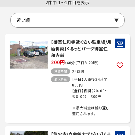
2件中 1〜2件目を表示
空
【御室仁和寺近く安い駐車場/月
極併設】くるっとパーク御室仁
和寺前
200円
/40分（平日8-20時）
24時間
営業時間
【平日】入庫後24時間
最大料金
800円
【全日】夜間（20：00～
翌8：00） 300円
※最大料金は繰り返し
適用されます。
【龍安寺/立命館大学/安い】くる