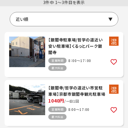
3件中 1〜3件目を表示
混
【銀閣寺駐車場/哲学の道近い
安い駐車場】くるっとパーク銀
閣寺
8：00～17：00
営業時間
最大料金
混
【銀閣寺/哲学の道近い市営駐
車場】京都市銀閣寺観光駐車場
1040円
/一日1回
8:00～17:00
営業時間
最大料金