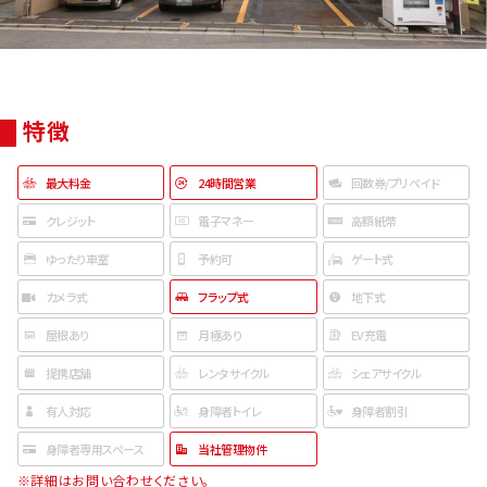
特徴
最大料金
24時間営業
回数券/プリペイド
クレジット
電子マネー
高額紙幣
ゆったり車室
予約可
ゲート式
カメラ式
フラップ式
地下式
屋根あり
月極あり
EV充電
提携店舗
レンタサイクル
シェアサイクル
有人対応
身障者トイレ
身障者割引
身障者専用スペース
当社管理物件
※詳細はお問い合わせください。