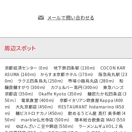
地図アプリで開く
メールで問い合わせる
周辺スポット
京都経済センター（0m） 地下鉄四条駅（130m） COCON KAR
ASUMA (160m) からすま京都ホテル（170m） 阪急烏丸駅（23
0m） ラクエ四条烏丸（250m） 市場小路烏丸店（280m） 和
醸良麺すがり（300m） カフェ＆バー高円（300m） 東急ハンズ
京都店（350m） Okaffe Kyoto（350m） 麺匠たか松四条店（3
50ｍ） 電氣食堂（400m） 京都イタリアン欧食屋Kappa（400
m） 大丸京都店（450m） RESTAURANT hidamarino（450
m） 麺ビストロナカノ（450m） 飲めるうどん屋 真打 英多朗（4
50m） marble仏光寺店（500m） 隈本総合飲食店 MAO（550
m） ゆばんざい こ豆や錦店（550m） ラーメンムギュVOL.2 烏