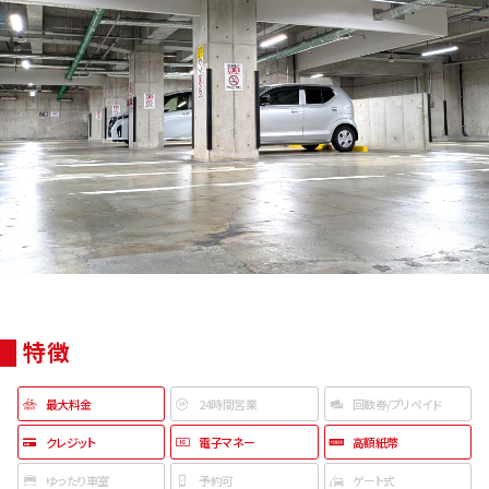
特徴
最大料金
24時間営業
回数券/プリペイド
クレジット
電子マネー
高額紙幣
ゆったり車室
予約可
ゲート式