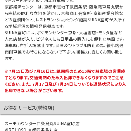
ットカードが使える便利な駐車場です。
京都経済センターは、京都市営地下鉄四条駅・阪急電車烏丸駅か
ら直結の便利な立地を活かし、京都商工会議所・京都産業会館な
どの経済団体と、レストラン・ショッピング施設SUINA室町が入所す
る地域経済の情報発信拠点です。
SUINA室町には、ポケモンセンター京都・大垣書店・モリタ屋など
人気店舗が入り、ビジネスにも日用品の購入にも便利な施設です。
満車時、右折入場禁止です。渋滞及びトラブル防止の為、綾小路通
南側車線でお待ちにならないで下さい。御協力、宜しくお願い致し
ます。
※7月15日及び7月16日は、祇園祭のため15時で駐車場の営業終
了となります。交通規制のため入出庫できなくなりますのでご注意
ください。また、7月17日及び7月24日についても道路状況により入
出庫できない場合がございます。
お得なサービス(特約店)
スーモカウンター四条烏丸SUINA室町店
VIRTUOSO 京都四条烏丸店