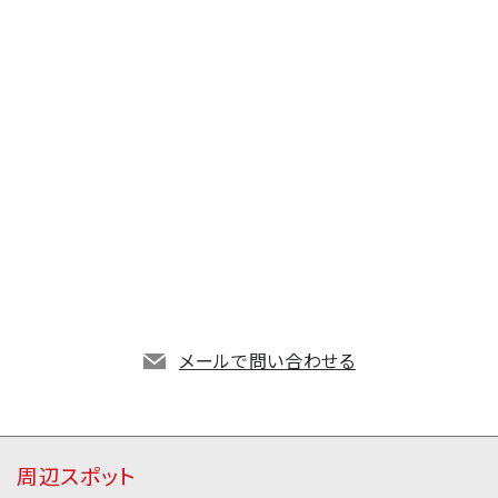
78!3d35.005558384457714!2m3!1f0!2f0!3f0!3m2!1i1024!2i76
8!4f13.1!3m3!1m2!1s0x0%3A0xaea6b6ddac9ef1e1!2z5YWI5pa
X55S66Ieq6Lui6LuK6aeQ6Lyq5aC0!5e0!3m2!1sja!2sjp!4v1554
メールで問い合わせる
876094969!5m2!1sja!2sjp" width="600" height="450" frame
border="0" style="border:0" allowfullscreen>
地図アプリで開く
周辺スポット