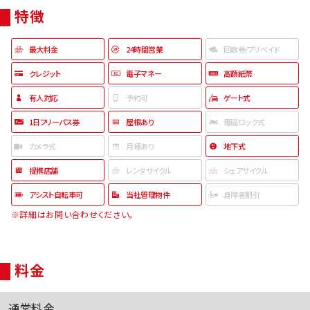
特徴
最大料金
24時間営業
回数券/プリペイド
クレジット
電子マネー
高額紙幣
有人対応
予約可
ゲート式
1日フリーパス券
屋根あり
電磁ロック式
カメラ式
月極あり
地下式
提携店舗
レンタサイクル
シェアサイクル
アシスト自転車可
当社管理物件
身障者割引
※詳細はお問い合わせください。
料金
通常料金