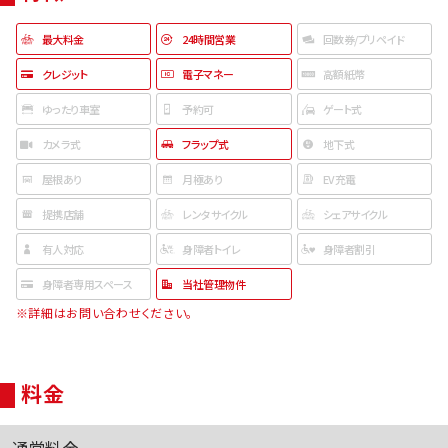
最大料金
24時間営業
回数券/プリペイド
クレジット
電子マネー
高額紙幣
ゆったり車室
予約可
ゲート式
カメラ式
フラップ式
地下式
屋根あり
月極あり
EV充電
提携店舗
レンタサイクル
シェアサイクル
有人対応
身障者トイレ
身障者割引
身障者専用スペース
当社管理物件
※詳細はお問い合わせください。
料金