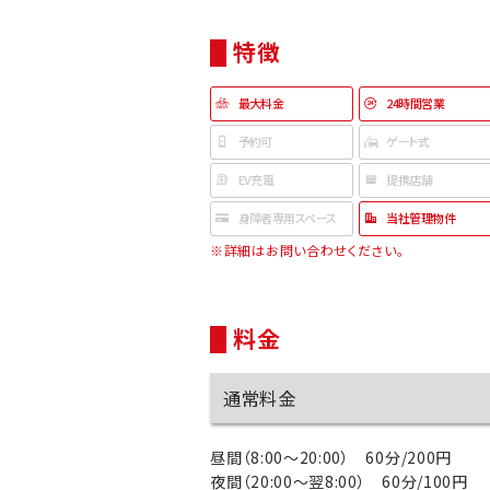
特徴
最大料金
24時間営業
予約可
ゲート式
EV充電
提携店舗
身障者専用スペース
当社管理物件
※詳細はお問い合わせください。
料金
通常料金
昼間（8:00～20:00） 60分/200円
夜間（20:00～翌8:00） 60分/100円