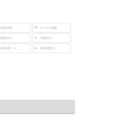
高額紙幣
ゆったり車室
屋根あり
月極あり
身障者トイレ
身障者割引