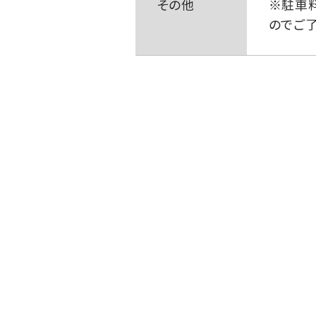
その他
※駐車
のでご了