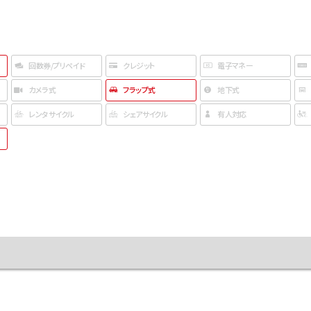
回数券/プリペイド
クレジット
電子マネー
カメラ式
フラップ式
地下式
レンタサイクル
シェアサイクル
有人対応