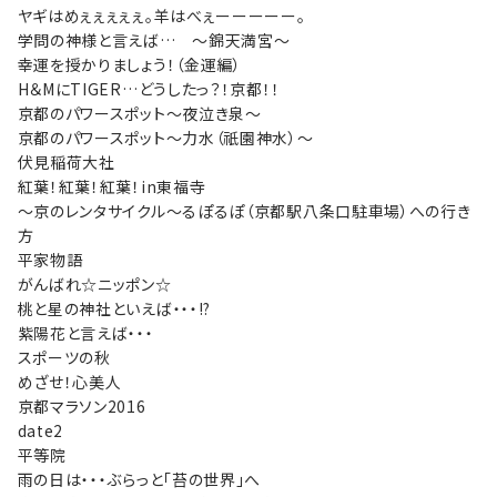
ヤギはめぇぇぇぇぇ。羊はべぇーーーーー。
学問の神様と言えば… ～錦天満宮～
幸運を授かりましょう！（金運編）
H＆MにTIGER…どうしたっ？！京都！！
京都のパワースポット～夜泣き泉～
京都のパワースポット～力水（祇園神水）～
伏見稲荷大社
紅葉！紅葉！紅葉！in東福寺
～京のレンタサイクル～るぽるぽ（京都駅八条口駐車場）への行き
方
平家物語
がんばれ☆ニッポン☆
桃と星の神社といえば・・・!?
紫陽花と言えば・・・
スポーツの秋
めざせ！心美人
京都マラソン2016
date2
平等院
雨の日は・・・ぶらっと「苔の世界」へ