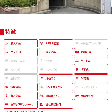
特徴
最大料金
24時間営業
回数券/プリペイド
クレジット
電子マネー
高額紙幣
ゆったり車室
予約可
ゲート式
カメラ式
フラップ式
地下式
屋根あり
月極あり
EV充電
提携店舗
レンタサイクル
シェアサイクル
有人対応
身障者トイレ
身障者割引
身障者専用スペース
当社管理物件
※詳細はお問い合わせください。