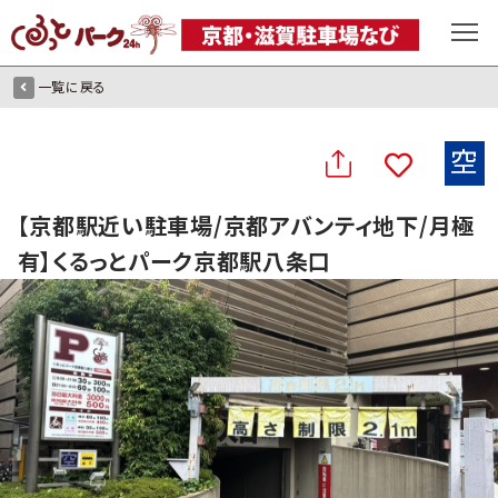
一覧に戻る
空
【京都駅近い駐車場/京都アバンティ地下/月極
有】くるっとパーク京都駅八条口