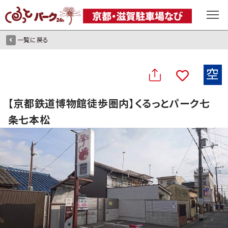
一覧に戻る
空
【京都鉄道博物館徒歩圏内】くるっとパーク七
条七本松