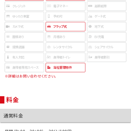
クレジット
電子マネー
高額紙幣
ゆったり車室
予約可
ゲート式
カメラ式
フラップ式
地下式
屋根あり
月極あり
EV充電
提携店舗
レンタサイクル
シェアサイクル
有人対応
身障者トイレ
身障者割引
身障者専用スペース
当社管理物件
※詳細はお問い合わせください。
料金
通常料金