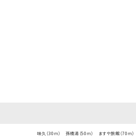
地図アプリで開く
味久（30ｍ） 孫橋湯（50ｍ） ますや旅館（70