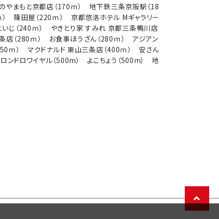
 酒のやまもと京都店（170ｍ） 地下鉄三条京阪駅（18
ｍ） 篠田屋（220ｍ） 京都悠洛ホテル Mギャラリー
旬食酒家 えいじ（240ｍ） やきとり家 すみれ 京都三条鴨川店
条店（280ｍ） お食事ほうざん（280ｍ） アジアン
端店（350ｍ） マクドナルド 東山三条店（400ｍ） 安さん
ロンドロワイヤル（500m） よこちょう（500m） 地