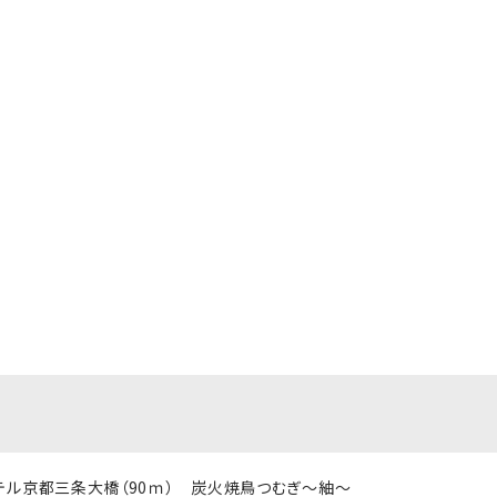
ホテル京都三条大橋（90ｍ） 炭火焼鳥つむぎ～紬～