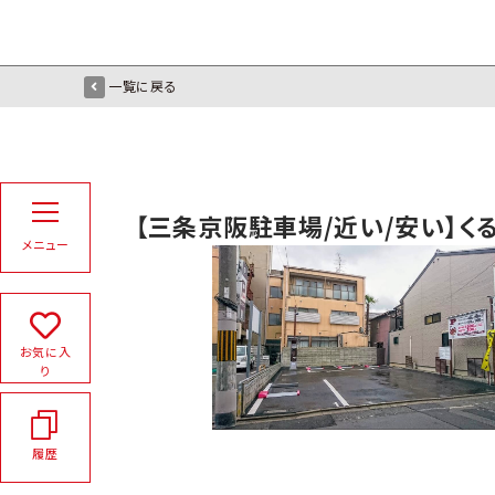
一覧に戻る
【三条京阪駐車場/近い/安い】く
メニュー
お気に入
り
履歴