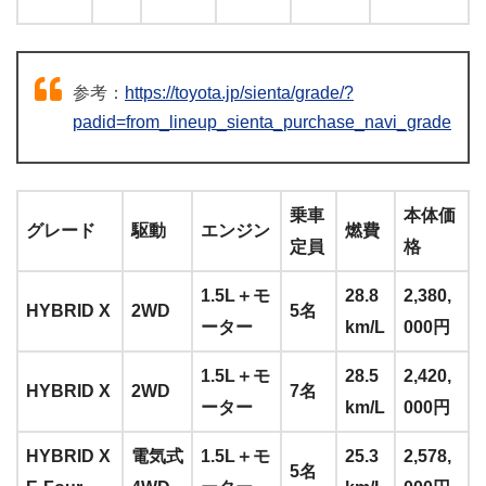
参考：
https://toyota.jp/sienta/grade/?
padid=from_lineup_sienta_purchase_navi_grade
乗車
本体価
グレード
駆動
エンジン
燃費
定員
格
1.5L＋モ
28.8
2,380,
HYBRID X
2WD
5名
ーター
km/L
000円
1.5L＋モ
28.5
2,420,
HYBRID X
2WD
7名
ーター
km/L
000円
HYBRID X
電気式
1.5L＋モ
25.3
2,578,
5名