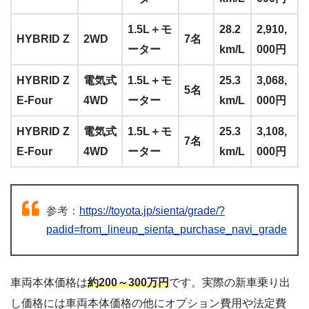
1.5L＋モ
28.2
2,910,
HYBRID Z
2WD
7名
ーター
km/L
000円
HYBRID Z
電気式
1.5L＋モ
25.3
3,068,
5名
E-Four
4WD
ーター
km/L
000円
HYBRID Z
電気式
1.5L＋モ
25.3
3,108,
7名
E-Four
4WD
ーター
km/L
000円
参考：
https://toyota.jp/sienta/grade/?
padid=from_lineup_sienta_purchase_navi_grade
車両本体価格は
約200～300万円
です。実際の新車乗り出
し価格には車両本体価格の他にオプション費用や法定費