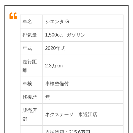
車名
シエンタ G
排気量
1,500cc、ガソリン
年式
2020年式
走行距
2.3万km
離
車検
車検整備付
修復歴
無
販売店
ネクステージ 東近江店
舗
支払総額：215.6万円