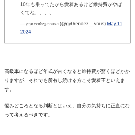
10年も乗ってたから愛着あるけど維持費がやば
くてね、、、、
— 𝔤𝔶𝔬.𝔯𝔢𝔫𝔡𝔢𝔷-𝔳𝔬𝔲𝔰⊿ (@gy0rendez__vous)
May 11,
2024
高級車になるほど年式が古くなると維持費が驚くほどかか
りますが、それでも所有し続ける方こそ愛着王といえま
す。
悩みどころとなる判断とはいえ、自分の気持ちに正直にな
って考えるべきです。