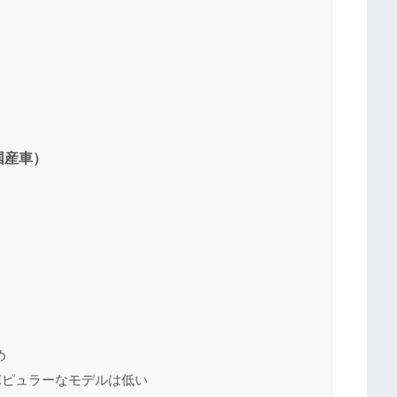
国産車）
め
ポピュラーなモデルは低い