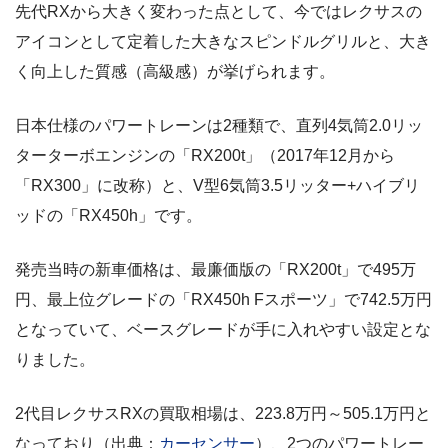
先代RXから大きく変わった点として、今ではレクサスの
アイコンとして定着した大きなスピンドルグリルと、大き
く向上した質感（高級感）が挙げられます。
日本仕様のパワートレーンは2種類で、直列4気筒2.0リッ
ターターボエンジンの「RX200t」（2017年12月から
「RX300」に改称）と、V型6気筒3.5リッター+ハイブリ
ッドの「RX450h」です。
発売当時の新車価格は、最廉価版の「RX200t」で495万
円、最上位グレードの「RX450h Fスポーツ」で742.5万円
となっていて、ベースグレードが手に入れやすい設定とな
りました。
2代目レクサスRXの買取相場は、223.8万円～505.1万円と
なっており（出典：
カーセンサー
）、2つのパワートレー