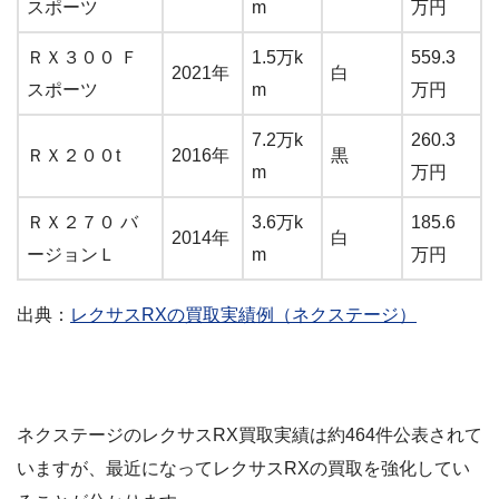
スポーツ
m
万円
ＲＸ３００ Ｆ
1.5万k
559.3
2021年
白
スポーツ
m
万円
7.2万k
260.3
ＲＸ２００t
2016年
黒
m
万円
ＲＸ２７０ バ
3.6万k
185.6
2014年
白
ージョンＬ
m
万円
出典：
レクサスRXの買取実績例（ネクステージ）
ネクステージのレクサスRX買取実績は約464件公表されて
いますが、最近になってレクサスRXの買取を強化してい