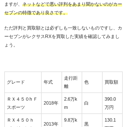
ますが、
ネットなどで悪い評判をあまり聞かないのがカー
セブンの特徴であり良さです。
ただ評判と買取額とは必ずしも一致しないものですし、カ
ーセブンがレクサスRXを買取した実績を確認してみまし
ょう。
走行距
グレード
年式
色
買取額
離
ＲＸ４５０h Ｆ
2.6万k
390.0
2018年
白
スポーツ
m
万円
ＲＸ４５０ｈ
9.8万k
130.1
2013年
黒