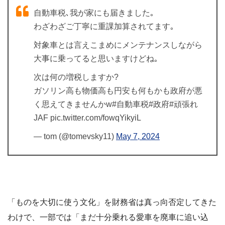
自動車税､我が家にも届きました｡
わざわざご丁寧に重課加算されてます｡
対象車とは言えこまめにメンテナンスしながら
大事に乗ってると思いますけどね｡
次は何の増税しますか?
ガソリン高も物価高も円安も何もかも政府が悪
く思えてきませんかw#自動車税#政府#頑張れ
JAF pic.twitter.com/fowqYikyiL
— tom (@tomevsky11)
May 7, 2024
「ものを大切に使う文化」を財務省は真っ向否定してきた
わけで、一部では「まだ十分乗れる愛車を廃車に追い込