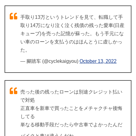
手取り13万というトレンドを見て、転職して手
取り14万になり泣く泣く残債の残った愛車(日産
キューブ)を売った記憶が蘇った。もう手元にな
い車のローンを支払うのはほんとうに虚しかっ
た。
— 腳踏车 (@cyclekaigyou)
October 13, 2022
売った後の残ったローンは別途クレジット払い
で対処
正直車を新車で買ったことをメチャクチャ後悔
してる
単なる移動手段だったら中古車でよかったんだ
バイクと車は違うんだね