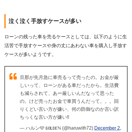
泣く泣く手放すケースが多い
ローンの残った車を売るケースとしては、以下のように生
活苦で手放すケースや身の丈にあわない車を購入し手放す
ケースが多いようです。
旦那が先月急に車売るって売ったの。お金が厳
しいって、ローンがある車だったから。生活費
も減らされて、あー厳しいんだなって思った
の。けど売ったお金で車買うんだって。。。回
りくどい言い方が嫌い、何の防御なのか言い訳
ちっくな言い方が嫌い‼️
— ハルン🩵 𝔾𝕆𝕃𝔻𝔼ℕ (@haruwith72)
December 2,