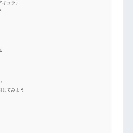
アキュラ」
？
車
い
用してみよう