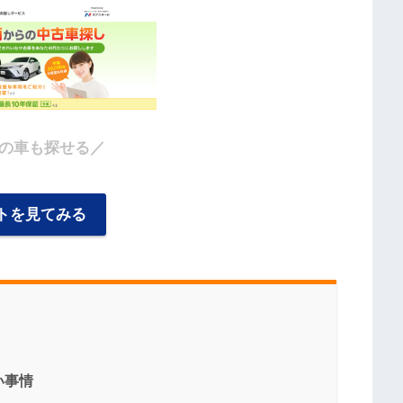
の車も探せる／
トを見てみる
い事情